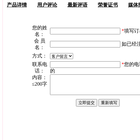
产品详情
用户评论
最新评语
荣誉证书
媒体
您的姓
*
填写订
名：
会 员
如已经
名：
方式：
联系电
*
您的电
话：
的
内容：
≤200字