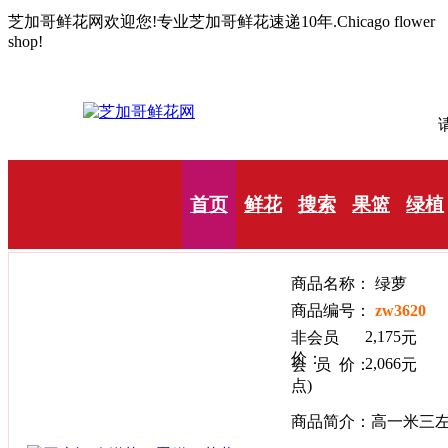
芝加哥鲜花网欢迎您!专业芝加哥鲜花速递10年.Chicago flower
shop!
请
首页
鲜花
搜索
果篮
绿植
商品名称：
商品编号：
zw3620
2,175
非会员
价：
2,066
会 员 价：
点)
商品简介：高一米三左