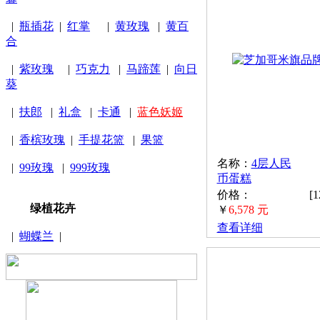
|
瓶插花
|
红掌
|
黄玫瑰
|
黄百
合
|
紫玫瑰
|
巧克力
|
马蹄莲
|
向日
葵
|
扶郎
|
礼盒
|
卡通
|
蓝色妖姬
|
香槟玫瑰
|
手提花篮
|
果篮
名称：
4层人民
|
99玫瑰
|
999玫瑰
币蛋糕
价格：
[
绿植花卉
￥
6,578 元
查看详细
|
蝴蝶兰
|