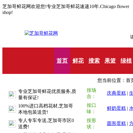
芝加哥鲜花网欢迎您!专业芝加哥鲜花速递10年.Chicago flower
shop!
请
首页
鲜花
搜索
果篮
绿植
您当前位置：首页
按场
专业芝加哥鲜花优质服务,质
庆典蛋糕
|
合：
量有保证!
按口
100%进口高档花材,芝加哥
鲜奶蛋糕
|
味：
本地包装送货!
专人专车专送,芝加哥市区0
按形
圆形蛋糕
|
送费!
状：