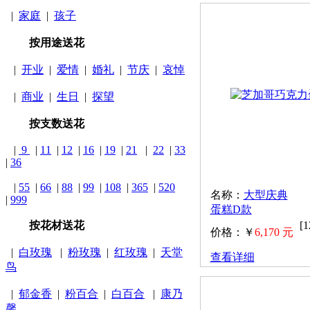
|
家庭
|
孩子
按用途送花
|
开业
|
爱情
|
婚礼
|
节庆
|
哀悼
|
商业
|
生日
|
探望
按支数送花
|
9
|
11
|
12
|
16
|
19
|
21
|
22
|
33
|
36
|
55
|
66
|
88
|
99
|
108
|
365
|
520
名称：
大型庆典
|
999
蛋糕D款
按花材送花
[
价格：￥
6,170 元
|
白玫瑰
|
粉玫瑰
|
红玫瑰
|
天堂
查看详细
鸟
|
郁金香
|
粉百合
|
白百合
|
康乃
馨