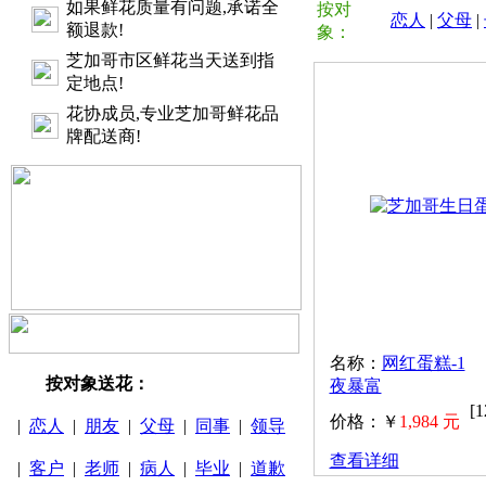
如果鲜花质量有问题,承诺全
按对
恋人
|
父母
|
额退款!
象：
芝加哥市区鲜花当天送到指
定地点!
花协成员,专业芝加哥鲜花品
牌配送商!
名称：
网红蛋糕-1
按对象送花：
夜暴富
[
价格：￥
1,984 元
|
恋人
|
朋友
|
父母
|
同事
|
领导
查看详细
|
客户
|
老师
|
病人
|
毕业
|
道歉