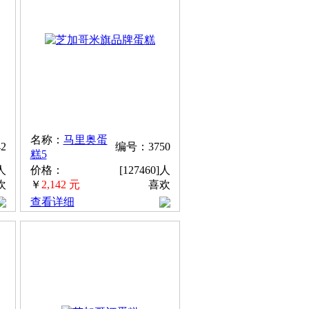
名称：
马里奥蛋
2
编号：3750
糕5
]人
价格：
[127460]人
欢
￥
2,142 元
喜欢
查看详细