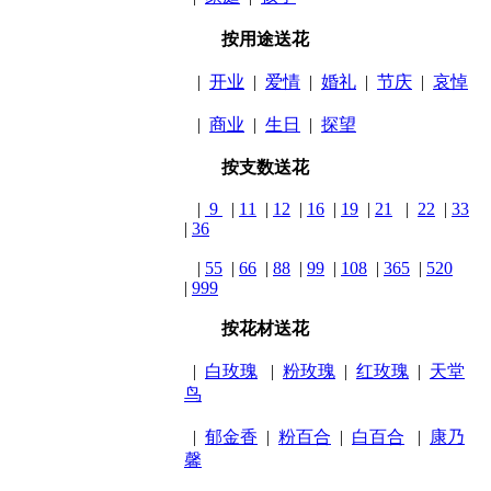
按用途送花
|
开业
|
爱情
|
婚礼
|
节庆
|
哀悼
|
商业
|
生日
|
探望
按支数送花
|
9
|
11
|
12
|
16
|
19
|
21
|
22
|
33
|
36
|
55
|
66
|
88
|
99
|
108
|
365
|
520
|
999
按花材送花
|
白玫瑰
|
粉玫瑰
|
红玫瑰
|
天堂
鸟
|
郁金香
|
粉百合
|
白百合
|
康乃
馨