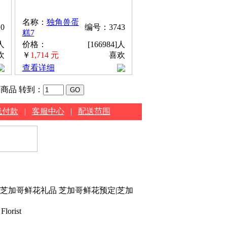
名称：
独角兽蛋
0
编号：3743
糕7
]人
价格：
[166984]人
欢
￥
1,714 元
喜欢
查看详细
种商品
转到：
线付款
|
客服中心
|
配送范围
|芝加哥鲜花礼品 芝加哥鲜花预定|芝加
Florist