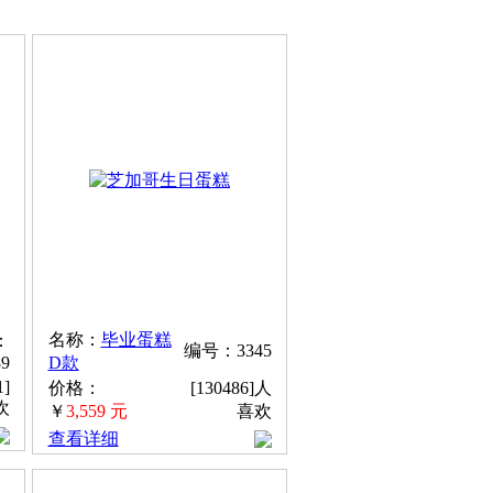
名称：
毕业蛋糕
：
编号：3345
89
D款
1]
价格：
[130486]人
欢
￥
3,559 元
喜欢
查看详细