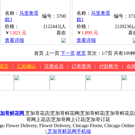
名称：
马里奥蛋
名称：
马里奥蛋
编号：3700
编号：371
糕3
糕1
价格：
[122443]人
价格：
[129236
￥
1,821 元
喜欢
￥
1,899 元
喜
查看详细
查看详细
首页 上一页
下一页
尾页
页次：
1
/7页
共有109
留言
|
汇款确认
|
注册会员
|
订单查询
|
付款帐号
|
在
加哥鲜花网
芝加哥花店|芝加哥鲜花网|芝加哥鲜花|芝加哥鲜花店
哥网上花店|芝加哥网上订花|芝加哥订花
go Flower Delivery, Flower Delivery, Chicago Florist, Chicago Online 
|
芝加哥鲜花网手机端