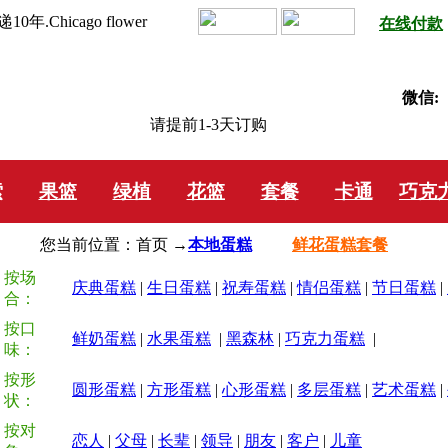
hicago flower
在线付款
微信:
请提前1-3天订购
索
果篮
绿植
花篮
套餐
卡通
巧克
您当前位置：首页 →
本地蛋糕
鲜花蛋糕套餐
按场
庆典蛋糕
|
生日蛋糕
|
祝寿蛋糕
|
情侣蛋糕
|
节日蛋糕
|
合：
按口
鲜奶蛋糕
|
水果蛋糕
|
黑森林
|
巧克力蛋糕
|
味：
按形
圆形蛋糕
|
方形蛋糕
|
心形蛋糕
|
多层蛋糕
|
艺术蛋糕
|
状：
按对
恋人
|
父母
|
长辈
|
领导
|
朋友
|
客户
|
儿童