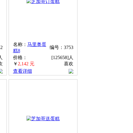
名称：
马里奥蛋
2
编号：3753
糕8
]人
价格：
[125658]人
欢
￥
2,142 元
喜欢
查看详细