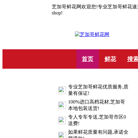
芝加哥鲜花网欢迎您!专业芝加哥鲜花速递10年.C
shop!
首页
鲜花
搜
专业芝加哥鲜花优质服务,质
量有保证!
100%进口高档花材,芝加哥
本地包装送货!
专人专车专送,芝加哥市区0
送费!
如果鲜花质量有问题,承诺全