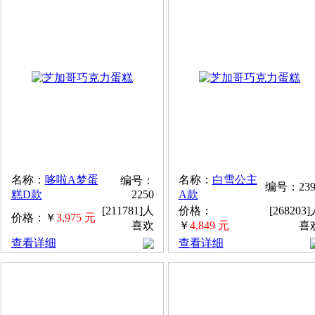
名称：
哆啦A梦蛋
名称：
白雪公主
编号：
编号：239
糕D款
2250
A款
[211781]人
价格：
[268203
价格：￥
3,975 元
喜欢
￥
4,849 元
喜
查看详细
查看详细