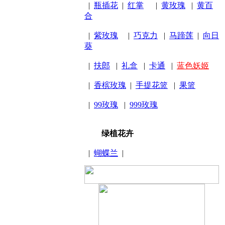
|
瓶插花
|
红掌
|
黄玫瑰
|
黄百
合
|
紫玫瑰
|
巧克力
|
马蹄莲
|
向日
葵
|
扶郎
|
礼盒
|
卡通
|
蓝色妖姬
|
香槟玫瑰
|
手提花篮
|
果篮
|
99玫瑰
|
999玫瑰
绿植花卉
|
蝴蝶兰
|