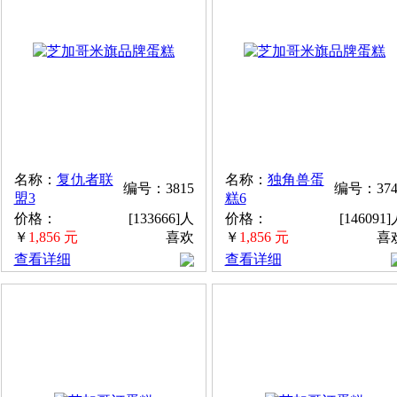
名称：
复仇者联
名称：
独角兽蛋
编号：3815
编号：374
盟3
糕6
价格：
[133666]人
价格：
[146091
￥
1,856 元
喜欢
￥
1,856 元
喜
查看详细
查看详细