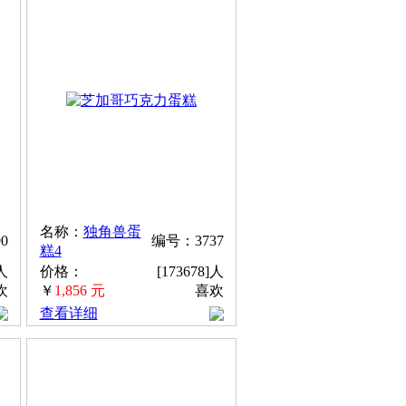
名称：
独角兽蛋
0
编号：3737
糕4
]人
价格：
[173678]人
欢
￥
1,856 元
喜欢
查看详细