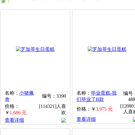
象：
名称：
小猪佩
名称：
毕业蛋糕-我
编号
编号：3390
奇
们毕业了B款
48
[12080
价格：
[114321]人喜
价格：￥
3,975 元
人喜
￥
1,686 元
欢
查看详细
查看详细