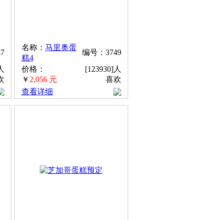
名称：
马里奥蛋
7
编号：3749
糕4
]人
价格：
[123930]人
欢
￥
2,056 元
喜欢
查看详细