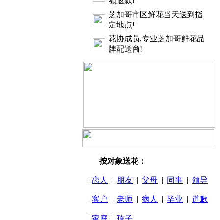
额退款!
芝加哥市区鲜花当天送到指
定地点!
花协成员,专业芝加哥鲜花品
牌配送商!
按对象送花：
|
恋人
|
朋友
|
父母
|
同事
|
领导
|
客户
|
老师
|
病人
|
毕业
|
道歉
|
家庭
|
孩子