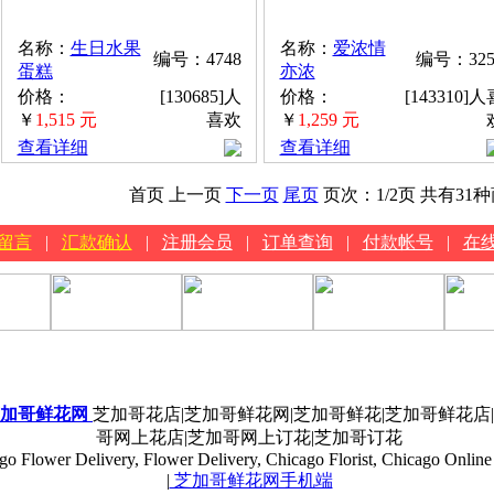
名称：
生日水果
名称：
爱浓情
编号：4748
编号：325
蛋糕
亦浓
价格：
[130685]人
价格：
[143310]人
￥
1,515 元
喜欢
￥
1,259 元
查看详细
查看详细
首页 上一页
下一页
尾页
页次：
1
/2页
共有31
留言
|
汇款确认
|
注册会员
|
订单查询
|
付款帐号
|
在
加哥鲜花网
芝加哥花店|芝加哥鲜花网|芝加哥鲜花|芝加哥鲜花店
哥网上花店|芝加哥网上订花|芝加哥订花
go Flower Delivery, Flower Delivery, Chicago Florist, Chicago Online 
|
芝加哥鲜花网手机端