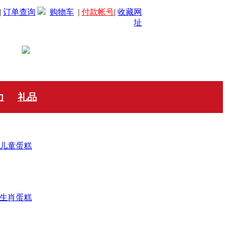
|
订单查询
购物车
|
付款帐号
|
收藏网
址
力
礼品
儿童蛋糕
生肖蛋糕