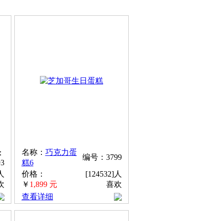
名称：
巧克力蛋
：
编号：3799
93
糕6
]人
价格：
[124532]人
欢
￥
1,899 元
喜欢
查看详细