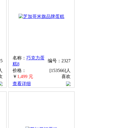
名称：
巧克力蛋
5
编号：2327
糕8
]人
价格：
[153566]人
欢
￥
1,499 元
喜欢
查看详细