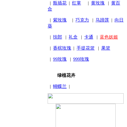
|
瓶插花
|
红掌
|
黄玫瑰
|
黄百
合
|
紫玫瑰
|
巧克力
|
马蹄莲
|
向日
葵
|
扶郎
|
礼盒
|
卡通
|
蓝色妖姬
|
香槟玫瑰
|
手提花篮
|
果篮
|
99玫瑰
|
999玫瑰
绿植花卉
|
蝴蝶兰
|