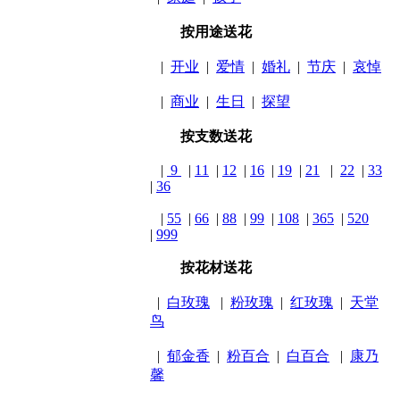
按用途送花
|
开业
|
爱情
|
婚礼
|
节庆
|
哀悼
|
商业
|
生日
|
探望
按支数送花
|
9
|
11
|
12
|
16
|
19
|
21
|
22
|
33
|
36
|
55
|
66
|
88
|
99
|
108
|
365
|
520
|
999
按花材送花
|
白玫瑰
|
粉玫瑰
|
红玫瑰
|
天堂
鸟
|
郁金香
|
粉百合
|
白百合
|
康乃
馨