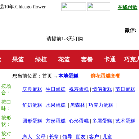
hicago flower
在线付款
微信:
请提前1-3天订购
索
果篮
绿植
花篮
套餐
卡通
巧克
您当前位置：首页 →
本地蛋糕
鲜花蛋糕套餐
按场
庆典蛋糕
|
生日蛋糕
|
祝寿蛋糕
|
情侣蛋糕
|
节日蛋糕
|
合：
按口
鲜奶蛋糕
|
水果蛋糕
|
黑森林
|
巧克力蛋糕
|
味：
按形
圆形蛋糕
|
方形蛋糕
|
心形蛋糕
|
多层蛋糕
|
艺术蛋糕
|
状：
按对
恋人
|
父母
|
长辈
|
领导
|
朋友
|
客户
|
儿童