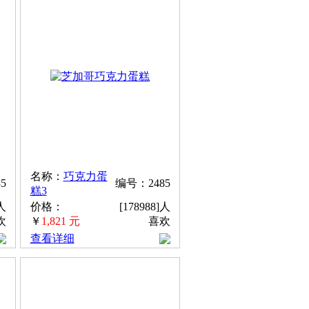
名称：
巧克力蛋
5
编号：2485
糕3
]人
价格：
[178988]人
欢
￥
1,821 元
喜欢
查看详细