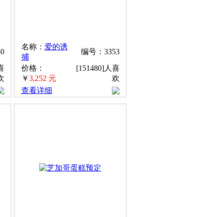
名称：
爱的诱
0
编号：3353
捕
喜
价格：
[151480]人喜
欢
￥
3,252 元
欢
查看详细