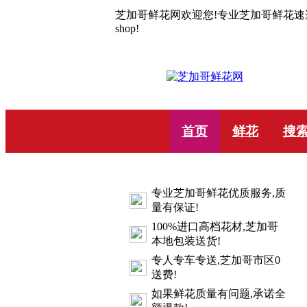
芝加哥鲜花网欢迎您!专业芝加哥鲜花速递10年.C
shop!
首页
鲜花
搜
专业芝加哥鲜花优质服务,质
量有保证!
100%进口高档花材,芝加哥
本地包装送货!
专人专车专送,芝加哥市区0
送费!
如果鲜花质量有问题,承诺全