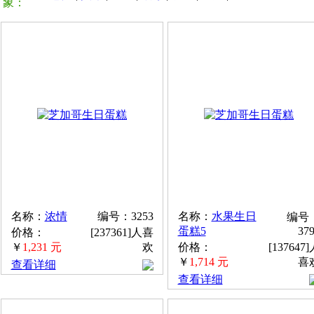
象：
名称：
浓情
编号：3253
名称：
水果生日
编号
蛋糕5
37
价格：
[237361]人喜
￥
1,231 元
欢
价格：
[137647
￥
1,714 元
喜
查看详细
查看详细