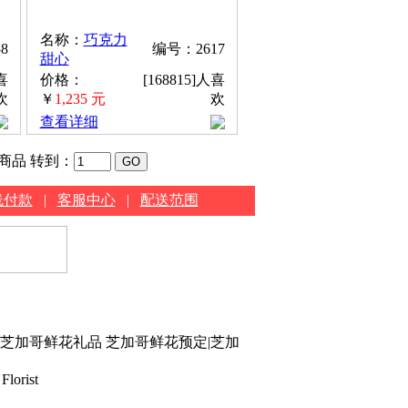
名称：
巧克力
8
编号：2617
甜心
喜
价格：
[168815]人喜
欢
￥
1,235 元
欢
查看详细
种商品
转到：
线付款
|
客服中心
|
配送范围
|芝加哥鲜花礼品 芝加哥鲜花预定|芝加
Florist