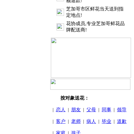
额退款!
芝加哥市区鲜花当天送到指
定地点!
花协成员,专业芝加哥鲜花品
牌配送商!
按对象送花：
|
恋人
|
朋友
|
父母
|
同事
|
领导
|
客户
|
老师
|
病人
|
毕业
|
道歉
|
家庭
|
孩子