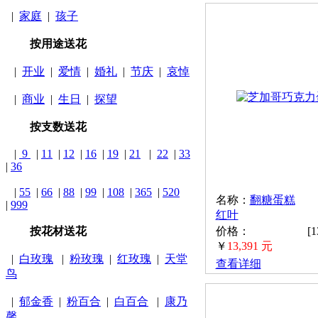
|
家庭
|
孩子
按用途送花
|
开业
|
爱情
|
婚礼
|
节庆
|
哀悼
|
商业
|
生日
|
探望
按支数送花
|
9
|
11
|
12
|
16
|
19
|
21
|
22
|
33
|
36
|
55
|
66
|
88
|
99
|
108
|
365
|
520
名称：
翻糖蛋糕
|
999
红叶
按花材送花
价格：
[
￥
13,391 元
|
白玫瑰
|
粉玫瑰
|
红玫瑰
|
天堂
查看详细
鸟
|
郁金香
|
粉百合
|
白百合
|
康乃
馨