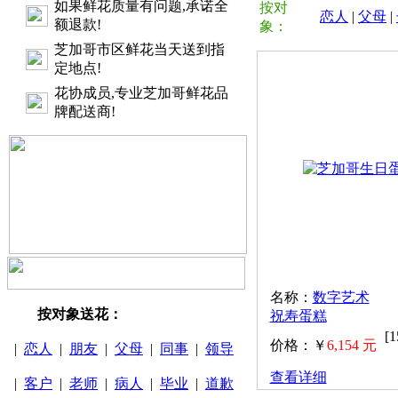
如果鲜花质量有问题,承诺全
按对
恋人
|
父母
|
额退款!
象：
芝加哥市区鲜花当天送到指
定地点!
花协成员,专业芝加哥鲜花品
牌配送商!
名称：
数字艺术
按对象送花：
祝寿蛋糕
[
价格：￥
6,154 元
|
恋人
|
朋友
|
父母
|
同事
|
领导
查看详细
|
客户
|
老师
|
病人
|
毕业
|
道歉