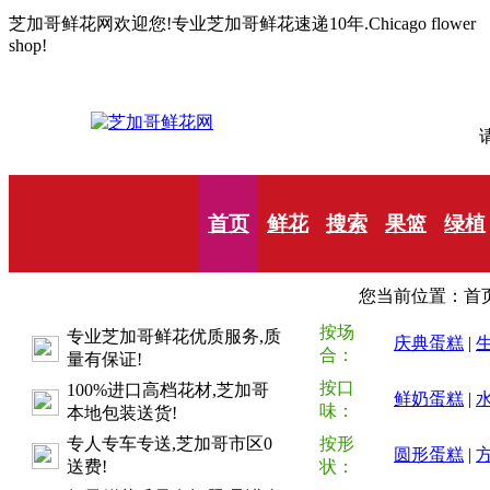
芝加哥鲜花网欢迎您!专业芝加哥鲜花速递10年.Chicago flower
shop!
请
首页
鲜花
搜索
果篮
绿植
您当前位置：首页
按场
专业芝加哥鲜花优质服务,质
庆典蛋糕
|
合：
量有保证!
按口
100%进口高档花材,芝加哥
鲜奶蛋糕
|
味：
本地包装送货!
专人专车专送,芝加哥市区0
按形
圆形蛋糕
|
送费!
状：