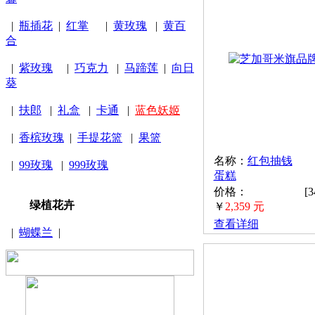
|
瓶插花
|
红掌
|
黄玫瑰
|
黄百
合
|
紫玫瑰
|
巧克力
|
马蹄莲
|
向日
葵
|
扶郎
|
礼盒
|
卡通
|
蓝色妖姬
|
香槟玫瑰
|
手提花篮
|
果篮
名称：
红包抽钱
|
99玫瑰
|
999玫瑰
蛋糕
价格：
[
绿植花卉
￥
2,359 元
查看详细
|
蝴蝶兰
|