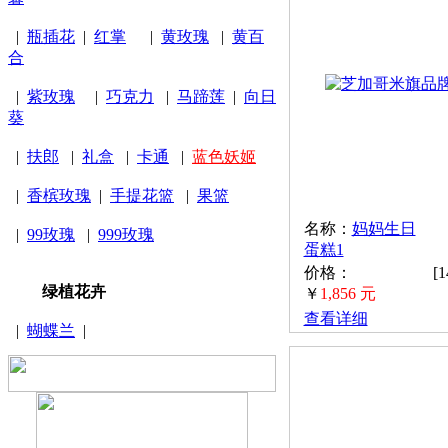
|
瓶插花
|
红掌
|
黄玫瑰
|
黄百
合
|
紫玫瑰
|
巧克力
|
马蹄莲
|
向日
葵
|
扶郎
|
礼盒
|
卡通
|
蓝色妖姬
|
香槟玫瑰
|
手提花篮
|
果篮
名称：
妈妈生日
|
99玫瑰
|
999玫瑰
蛋糕1
价格：
[
绿植花卉
￥
1,856 元
查看详细
|
蝴蝶兰
|