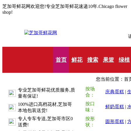
芝加哥鲜花网欢迎您!专业芝加哥鲜花速递10年.Chicago flower
shop!
请
首页
鲜花
搜索
果篮
绿植
您当前位置：首页
按场
专业芝加哥鲜花优质服务,质
庆典蛋糕
|
合：
量有保证!
按口
100%进口高档花材,芝加哥
鲜奶蛋糕
|
味：
本地包装送货!
专人专车专送,芝加哥市区0
按形
圆形蛋糕
|
送费!
状：