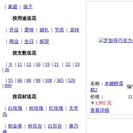
|
家庭
|
孩子
按用途送花
|
开业
|
爱情
|
婚礼
|
节庆
|
哀悼
|
商业
|
生日
|
探望
按支数送花
|
9
|
11
|
12
|
16
|
19
|
21
|
22
|
33
|
36
|
55
|
66
|
88
|
99
|
108
|
365
|
520
名称：
木糖醇蛋
|
999
编号
糕2
按花材送花
价格：
[
￥
1,992 元
|
白玫瑰
|
粉玫瑰
|
红玫瑰
|
天堂
查看详细
鸟
|
郁金香
|
粉百合
|
白百合
|
康乃
馨