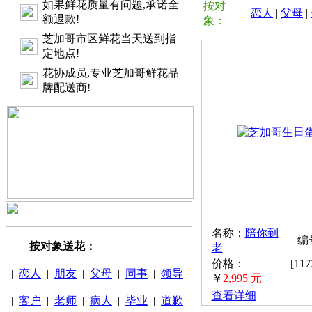
如果鲜花质量有问题,承诺全
按对
恋人
|
父母
|
额退款!
象：
芝加哥市区鲜花当天送到指
定地点!
花协成员,专业芝加哥鲜花品
牌配送商!
名称：
陪你到
编号
按对象送花：
老
价格：
[11
|
恋人
|
朋友
|
父母
|
同事
|
领导
￥
2,995 元
查看详细
|
客户
|
老师
|
病人
|
毕业
|
道歉