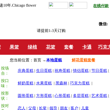
hicago flower
在线付款
微信:
请提前1-3天订购
索
果篮
绿植
花篮
套餐
卡通
巧克
您当前位置：首页 →
本地蛋糕
鲜花蛋糕套餐
按场
庆典蛋糕
|
生日蛋糕
|
祝寿蛋糕
|
情侣蛋糕
|
节日蛋糕
|
合：
按口
鲜奶蛋糕
|
水果蛋糕
|
黑森林
|
巧克力蛋糕
|
味：
按形
圆形蛋糕
|
方形蛋糕
|
心形蛋糕
|
多层蛋糕
|
艺术蛋糕
|
状：
按对
恋人
|
父母
|
长辈
|
领导
|
朋友
|
客户
|
儿童