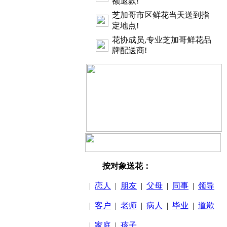
额退款!
芝加哥市区鲜花当天送到指
定地点!
花协成员,专业芝加哥鲜花品
牌配送商!
按对象送花：
|
恋人
|
朋友
|
父母
|
同事
|
领导
|
客户
|
老师
|
病人
|
毕业
|
道歉
|
家庭
|
孩子