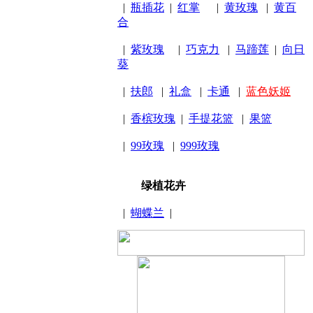
|
瓶插花
|
红掌
|
黄玫瑰
|
黄百
合
|
紫玫瑰
|
巧克力
|
马蹄莲
|
向日
葵
|
扶郎
|
礼盒
|
卡通
|
蓝色妖姬
|
香槟玫瑰
|
手提花篮
|
果篮
|
99玫瑰
|
999玫瑰
绿植花卉
|
蝴蝶兰
|