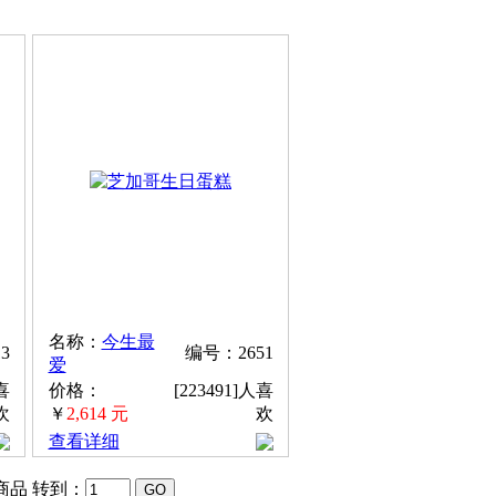
名称：
今生最
3
编号：2651
爱
喜
价格：
[223491]人喜
欢
￥
2,614 元
欢
查看详细
商品
转到：