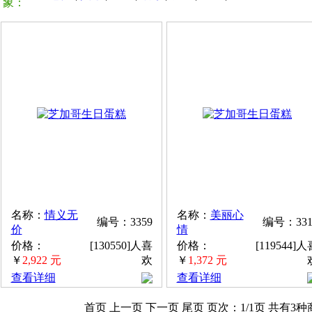
象：
名称：
情义无
名称：
美丽心
编号：3359
编号：331
价
情
价格：
[130550]人喜
价格：
[119544]人
￥
2,922 元
欢
￥
1,372 元
查看详细
查看详细
首页 上一页
下一页 尾页
页次：
1
/1页
共有3种