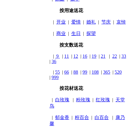
按用途送花
|
开业
|
爱情
|
婚礼
|
节庆
|
哀悼
|
商业
|
生日
|
探望
按支数送花
|
9
|
11
|
12
|
16
|
19
|
21
|
22
|
33
|
36
|
55
|
66
|
88
|
99
|
108
|
365
|
520
|
999
按花材送花
|
白玫瑰
|
粉玫瑰
|
红玫瑰
|
天堂
鸟
|
郁金香
|
粉百合
|
白百合
|
康乃
馨