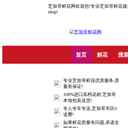
芝加哥鲜花网欢迎您!专业芝加哥鲜花速递10年.C
shop!
首页
鲜花
搜
专业芝加哥鲜花优质服务,质
量有保证!
100%进口高档花材,芝加哥
本地包装送货!
专人专车专送,芝加哥市区0
送费!
如果鲜花质量有问题,承诺全