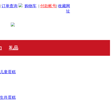
|
订单查询
购物车
|
付款帐号
|
收藏网
址
力
礼品
儿童蛋糕
生肖蛋糕