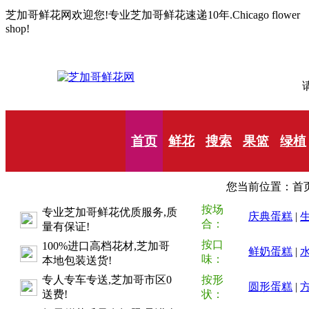
芝加哥鲜花网欢迎您!专业芝加哥鲜花速递10年.Chicago flower
shop!
请
首页
鲜花
搜索
果篮
绿植
您当前位置：首页
按场
专业芝加哥鲜花优质服务,质
庆典蛋糕
|
合：
量有保证!
按口
100%进口高档花材,芝加哥
鲜奶蛋糕
|
味：
本地包装送货!
专人专车专送,芝加哥市区0
按形
圆形蛋糕
|
送费!
状：