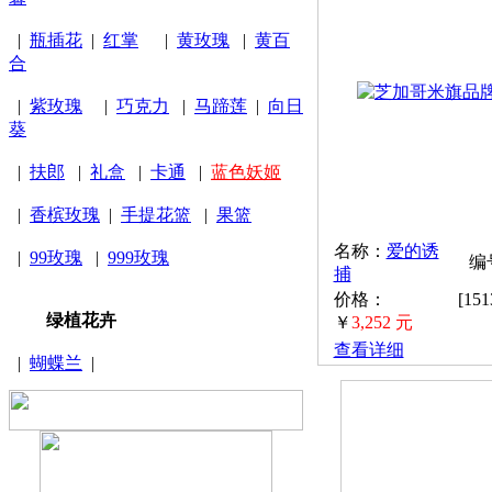
|
瓶插花
|
红掌
|
黄玫瑰
|
黄百
合
|
紫玫瑰
|
巧克力
|
马蹄莲
|
向日
葵
|
扶郎
|
礼盒
|
卡通
|
蓝色妖姬
|
香槟玫瑰
|
手提花篮
|
果篮
名称：
爱的诱
|
99玫瑰
|
999玫瑰
编号
捕
价格：
[15
绿植花卉
￥
3,252 元
查看详细
|
蝴蝶兰
|