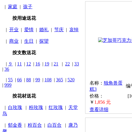
|
家庭
|
孩子
按用途送花
|
开业
|
爱情
|
婚礼
|
节庆
|
哀悼
|
商业
|
生日
|
探望
按支数送花
|
9
|
11
|
12
|
16
|
19
|
21
|
22
|
33
|
36
|
55
|
66
|
88
|
99
|
108
|
365
|
520
名称：
独角兽蛋
|
999
编号
糕3
按花材送花
价格：
[
￥
1,856 元
|
白玫瑰
|
粉玫瑰
|
红玫瑰
|
天堂
查看详细
鸟
|
郁金香
|
粉百合
|
白百合
|
康乃
馨