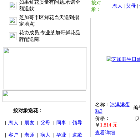
如果鲜花质量有问题,承诺全
按对
恋人
|
父母
|
额退款!
象：
芝加哥市区鲜花当天送到指
定地点!
花协成员,专业芝加哥鲜花品
牌配送商!
名称：
冰淇淋蛋
编号
按对象送花：
糕3
价格：
[
|
恋人
|
朋友
|
父母
|
同事
|
领导
￥
1,814 元
查看详细
|
客户
|
老师
|
病人
|
毕业
|
道歉