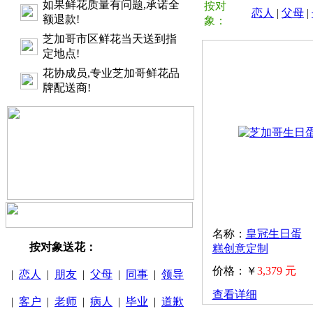
如果鲜花质量有问题,承诺全
按对
恋人
|
父母
|
额退款!
象：
芝加哥市区鲜花当天送到指
定地点!
花协成员,专业芝加哥鲜花品
牌配送商!
名称：
皇冠生日蛋
按对象送花：
糕创意定制
价格：￥
3,379 元
|
恋人
|
朋友
|
父母
|
同事
|
领导
查看详细
|
客户
|
老师
|
病人
|
毕业
|
道歉