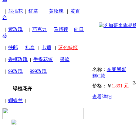
|
瓶插花
|
红掌
|
黄玫瑰
|
黄百
合
|
紫玫瑰
|
巧克力
|
马蹄莲
|
向日
葵
|
扶郎
|
礼盒
|
卡通
|
蓝色妖姬
|
香槟玫瑰
|
手提花篮
|
果篮
名称：
布朗熊蛋
|
99玫瑰
|
999玫瑰
糕C款
[
价格：￥
1,891 元
绿植花卉
查看详细
|
蝴蝶兰
|