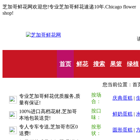
芝加哥鲜花网欢迎您!专业芝加哥鲜花速递10年.Chicago flower
shop!
请
首页
鲜花
搜索
果篮
绿植
您当前位置：首页
按场
专业芝加哥鲜花优质服务,质
庆典蛋糕
|
合：
量有保证!
按口
100%进口高档花材,芝加哥
鲜奶蛋糕
|
味：
本地包装送货!
专人专车专送,芝加哥市区0
按形
圆形蛋糕
|
送费!
状：