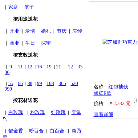
|
家庭
|
孩子
按用途送花
|
开业
|
爱情
|
婚礼
|
节庆
|
哀悼
|
商业
|
生日
|
探望
按支数送花
|
9
|
11
|
12
|
16
|
19
|
21
|
22
|
33
|
36
|
55
|
66
|
88
|
99
|
108
|
365
|
520
名称：
红包抽钱
|
999
蛋糕E款
按花材送花
[
价格：￥
2,332 元
|
白玫瑰
|
粉玫瑰
|
红玫瑰
|
天堂
查看详细
鸟
|
郁金香
|
粉百合
|
白百合
|
康乃
馨