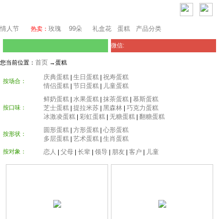
芝加哥鲜花网
情人节
玫瑰
99朵
礼盒花
蛋糕
产品分类
热卖：
微信:
首页
您当前位置：
→蛋糕
庆典蛋糕
生日蛋糕
祝寿蛋糕
|
|
按场合：
情侣蛋糕
节日蛋糕
儿童蛋糕
|
|
鲜奶蛋糕
水果蛋糕
抹茶蛋糕
慕斯蛋糕
|
|
|
按口味：
芝士蛋糕
提拉米苏
黑森林
巧克力蛋糕
|
|
|
冰激凌蛋糕
彩虹蛋糕
无糖蛋糕
翻糖蛋糕
|
|
|
圆形蛋糕
方形蛋糕
心形蛋糕
|
|
按形状：
多层蛋糕
艺术蛋糕
生肖蛋糕
|
|
按对象：
恋人
父母
长辈
领导
朋友
客户
儿童
|
|
|
|
|
|