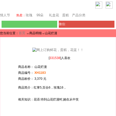
芝加哥鲜花网
情人节
玫瑰
99朵
礼盒花
蛋糕
产品分类
热卖：
微信:
首页
您当前位置：
→商品明细→山花烂漫
[
331538
]人喜欢
商品名称： 山花烂漫
商品编号：
XH1183
商品标价： 3,370 元
商品简介：红掌5,百合6，玫瑰16，
相关知识：花语:待到山花烂漫时,她在从中笑