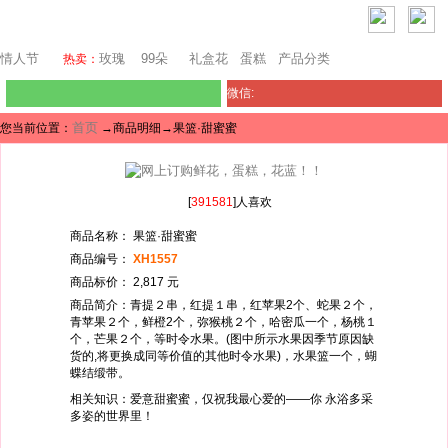
芝加哥鲜花网
情人节
玫瑰
99朵
礼盒花
蛋糕
产品分类
热卖：
微信:
首页
您当前位置：
→商品明细→果篮·甜蜜蜜
[
391581
]人喜欢
商品名称： 果篮·甜蜜蜜
商品编号：
XH1557
商品标价： 2,817 元
商品简介：青提２串，红提１串，红苹果2个、蛇果２个，
青苹果２个，鲜橙2个，弥猴桃２个，哈密瓜一个，杨桃１
个，芒果２个，等时令水果。(图中所示水果因季节原因缺
货的,将更换成同等价值的其他时令水果)，水果篮一个，蝴
蝶结缎带。
相关知识：爱意甜蜜蜜，仅祝我最心爱的——你 永浴多采
多姿的世界里！