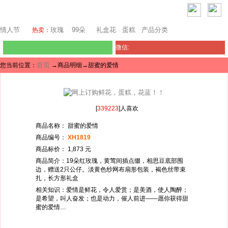
芝加哥鲜花网
情人节
玫瑰
99朵
礼盒花
蛋糕
产品分类
热卖：
微信:
首页
您当前位置：
→商品明细→甜蜜的爱情
[
339223
]人喜欢
商品名称： 甜蜜的爱情
商品编号：
XH1819
商品标价： 1,873 元
商品简介：19朵红玫瑰，黄莺间插点缀，相思豆底部围
边，赠送2只公仔。淡黄色纱网布扇形包装，褐色丝带束
扎，长方形礼盒
相关知识：爱情是鲜花，令人爱赏；是美酒，使人陶醉；
是希望，叫人奋发；也是动力，催人前进――愿你获得甜
蜜的爱情…