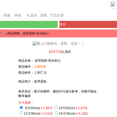
芝加哥鲜花网
玫瑰
99朵
礼盒花
蛋糕
产品分类
卖：
微信:
页
→商品明细→篮球蛋糕-快乐的心
[
204723
]人喜欢
商品名称： 篮球蛋糕-快乐的心
商品编号：
LZ2216
商品标价： 1,907 元
商品简介：篮球蛋糕
相关知识：图片的图样、颜色均只做为参考，实物可能会
略有偏差
尺寸选择：
8寸/20cm(
￥1,907
)
10寸/25cm(
￥2,670
)
12寸/30cm(
￥3,242
)
14寸/35cm(
￥4,195
)