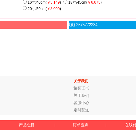
16寸/40cm(
￥5,149
)
18寸/45cm(
￥6,675
)
20寸/50cm(
￥8,009
)
服
QQ:2575772234
关于我们
荣誉证书
关于我们
客服中心
定时配送
产品栏目
订单查询
在线
|
|