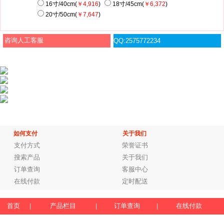
16寸/40cm(
￥4,916
)
18寸/45cm(
￥6,372
)
20寸/50cm(
￥7,647
)
咨询人工客服
QQ:2575772234
如何支付
关于我们
支付方式
荣誉证书
搜索产品
关于我们
订单查询
客服中心
在线付款
定时配送
首页
产品栏目
订单查询
在线付款
|
|
|