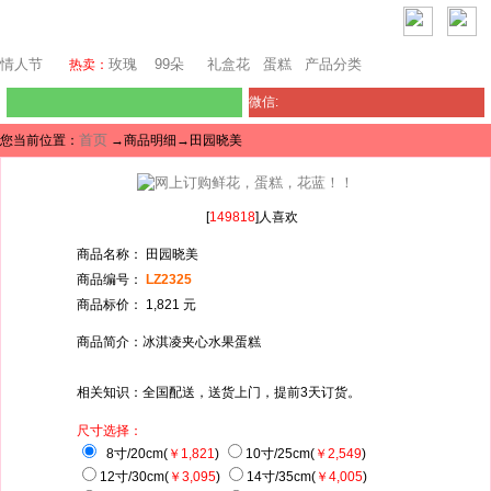
芝加哥鲜花网
情人节
玫瑰
99朵
礼盒花
蛋糕
产品分类
热卖：
微信:
首页
您当前位置：
→商品明细→田园晓美
[
149818
]人喜欢
商品名称： 田园晓美
商品编号：
LZ2325
商品标价： 1,821 元
商品简介：冰淇凌夹心水果蛋糕
相关知识：全国配送，送货上门，提前3天订货。
尺寸选择：
8寸/20cm(
￥1,821
)
10寸/25cm(
￥2,549
)
12寸/30cm(
￥3,095
)
14寸/35cm(
￥4,005
)