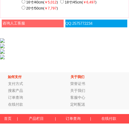
16寸/40cm(
￥5,012
)
18寸/45cm(
￥6,497
)
20寸/50cm(
￥7,797
)
咨询人工客服
QQ:2575772234
如何支付
关于我们
支付方式
荣誉证书
搜索产品
关于我们
订单查询
客服中心
在线付款
定时配送
首页
产品栏目
订单查询
在线付款
|
|
|