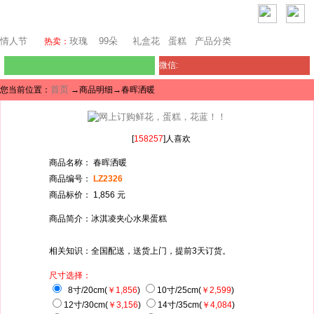
芝加哥鲜花网
情人节
玫瑰
99朵
礼盒花
蛋糕
产品分类
热卖：
微信:
首页
您当前位置：
→商品明细→春晖洒暖
[
158257
]人喜欢
商品名称： 春晖洒暖
商品编号：
LZ2326
商品标价： 1,856 元
商品简介：冰淇凌夹心水果蛋糕
相关知识：全国配送，送货上门，提前3天订货。
尺寸选择：
8寸/20cm(
￥1,856
)
10寸/25cm(
￥2,599
)
12寸/30cm(
￥3,156
)
14寸/35cm(
￥4,084
)