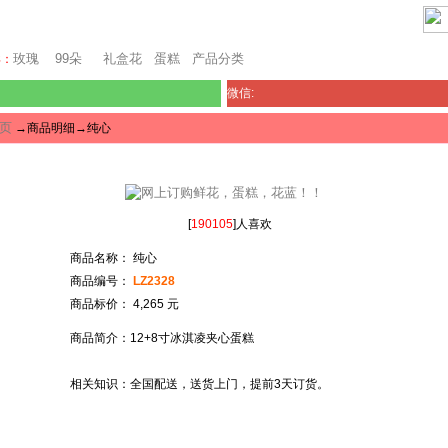
芝加哥鲜花网
玫瑰
99朵
礼盒花
蛋糕
产品分类
卖：
微信:
页
→商品明细→纯心
[
190105
]人喜欢
商品名称： 纯心
商品编号：
LZ2328
商品标价： 4,265 元
商品简介：12+8寸冰淇凌夹心蛋糕
相关知识：全国配送，送货上门，提前3天订货。