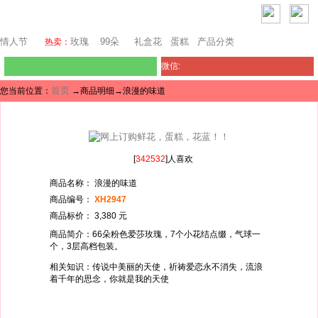
芝加哥鲜花网
情人节
玫瑰
99朵
礼盒花
蛋糕
产品分类
热卖：
微信:
首页
您当前位置：
→商品明细→浪漫的味道
[
342532
]人喜欢
商品名称： 浪漫的味道
商品编号：
XH2947
商品标价： 3,380 元
商品简介：66朵粉色爱莎玫瑰，7个小花结点缀，气球一
个，3层高档包装。
相关知识：传说中美丽的天使，祈祷爱恋永不消失，流浪
着千年的思念，你就是我的天使