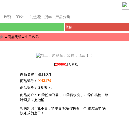
芝加哥鲜花网
玫瑰
99朵
礼盒花
蛋糕
产品分类
卖：
微信:
页
→商品明细→生日欢乐
[
290865
]人喜欢
商品名称： 生日欢乐
商品编号：
XH3179
商品标价： 2,676 元
商品简介：19朵粉康乃馨，11朵粉玫瑰，20朵白桔梗，绿
叶间插，抱抱桶。
相关知识：礼不贵，情珍贵 祝福你拥有一个 甜美温馨 快
快乐乐的生日！