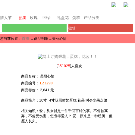
芝加哥鲜花网
情人节
玫瑰
99朵
礼盒花
蛋糕
产品分类
热卖：
微信:
首页
您当前位置：
→商品明细→美丽心情
[
351025
]人喜欢
商品名称： 美丽心情
商品编号：
LZ3290
商品标价： 2,641 元
商品简介：10寸+4寸双层鲜奶蛋糕 花朵 时令水果点缀
相关知识：爱，从来就是一件千回百转的事。不曾被离
弃，不曾受伤害，怎懂得爱人？ 爱，原来是一种经历，但
愿人长久。