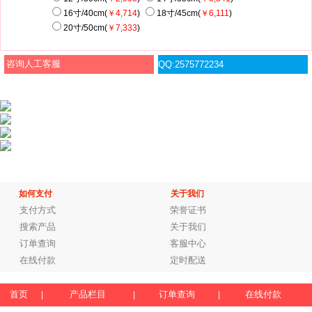
16寸/40cm(
￥4,714
)
18寸/45cm(
￥6,111
)
20寸/50cm(
￥7,333
)
咨询人工客服
QQ:2575772234
如何支付
关于我们
支付方式
荣誉证书
搜索产品
关于我们
订单查询
客服中心
在线付款
定时配送
首页
产品栏目
订单查询
在线付款
|
|
|