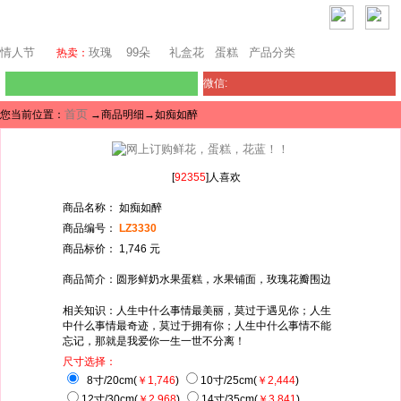
芝加哥鲜花网
情人节
玫瑰
99朵
礼盒花
蛋糕
产品分类
热卖：
微信:
首页
您当前位置：
→商品明细→如痴如醉
[
92355
]人喜欢
商品名称： 如痴如醉
商品编号：
LZ3330
商品标价： 1,746 元
商品简介：圆形鲜奶水果蛋糕，水果铺面，玫瑰花瓣围边
相关知识：人生中什么事情最美丽，莫过于遇见你；人生
中什么事情最奇迹，莫过于拥有你；人生中什么事情不能
忘记，那就是我爱你一生一世不分离！
尺寸选择：
8寸/20cm(
￥1,746
)
10寸/25cm(
￥2,444
)
12寸/30cm(
￥2,968
)
14寸/35cm(
￥3,841
)