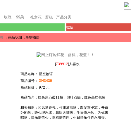
芝加哥鲜花网
玫瑰
99朵
礼盒花
蛋糕
产品分类
卖：
微信:
页
→商品明细→星空物语
[
739912
]人喜欢
商品名称： 星空物语
商品编号：
XH3430
商品标价： 972 元
商品简介：红色康乃馨11枝，绿叶点缀，红色高档包装
相关知识：和风送香气，竹露滴清响，散发乘夕凉，开窗
卧闲敞，静心理思绪，忽听天籁响，生日快乐歌，为你来
唱响，快乐随你心，幸福随你想，生日快乐伴你永甜香。