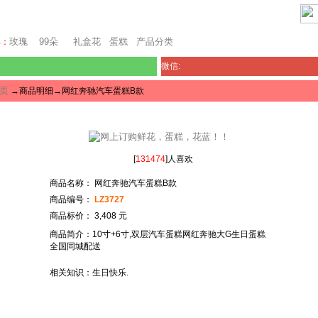
芝加哥鲜花网
玫瑰
99朵
礼盒花
蛋糕
产品分类
卖：
微信:
页
→商品明细→网红奔驰汽车蛋糕B款
[
131474
]人喜欢
商品名称： 网红奔驰汽车蛋糕B款
商品编号：
LZ3727
商品标价： 3,408 元
商品简介：10寸+6寸,双层汽车蛋糕网红奔驰大G生日蛋糕
全国同城配送
相关知识：生日快乐.