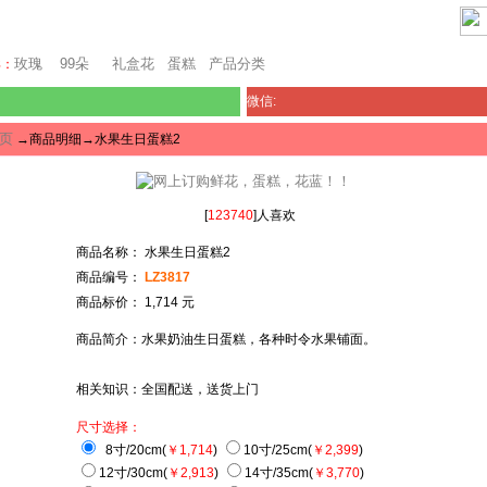
芝加哥鲜花网
玫瑰
99朵
礼盒花
蛋糕
产品分类
卖：
微信:
页
→商品明细→水果生日蛋糕2
[
123740
]人喜欢
商品名称： 水果生日蛋糕2
商品编号：
LZ3817
商品标价： 1,714 元
商品简介：水果奶油生日蛋糕，各种时令水果铺面。
相关知识：全国配送，送货上门
尺寸选择：
8寸/20cm(
￥1,714
)
10寸/25cm(
￥2,399
)
12寸/30cm(
￥2,913
)
14寸/35cm(
￥3,770
)