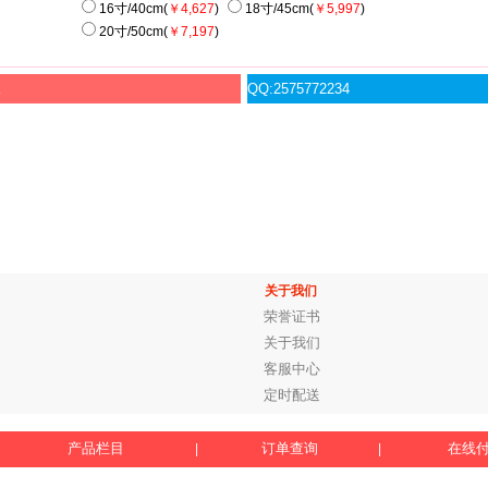
16寸/40cm(
￥4,627
)
18寸/45cm(
￥5,997
)
20寸/50cm(
￥7,197
)
服
QQ:2575772234
关于我们
荣誉证书
关于我们
客服中心
定时配送
产品栏目
订单查询
在线
|
|