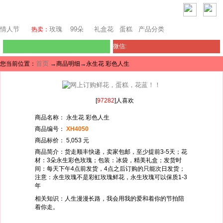
芝加哥鲜花网
情人节
玫瑰
99朵
礼盒花
蛋糕
产品分类
热卖：
微信:
首页
您当前位置：
→商品明细→永生花 彩色人生
[
97282
]人喜欢
商品名称： 永生花 彩色人生
商品编号：
XH4050
商品标价： 5,053 元
商品简介：货走顺丰快递，卖家包邮，至少提前3-5天；花
材：3朵永生彩色玫瑰；包装：冰袋，精美礼盒；发货时
间：每天下午4点前发货，4点之后订购的只能次日发货；
注意：永生玫瑰不是彩虹玫瑰鲜花，永生玫瑰可以保质1-3
年
相关知识：人生漫漫长路，我会用我的爱和着你的节拍陪
着你走。