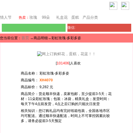
芝加哥鲜花网
情人节
玫瑰
99朵
礼盒花
蛋糕
产品分类
热卖：
微信:
首页
您当前位置：
→商品明细→彩虹玫瑰-多彩多姿
[
101406
]人喜欢
商品名称： 彩虹玫瑰-多彩多姿
商品编号：
XH4070
商品标价： 9,282 元
商品简介：货走顺丰快递，卖家包邮，至少提前3-5天；花
材：11朵彩虹玫瑰；包装：冰袋，精美礼盒；发货时间：
每天下午4点前发货，4点之后订购的只能次日发货
相关知识：您订购礼品均有完好纸箱包装，全国各地市区
均可配送。通过顺丰快递配送，时间上不可掌控因素比较
多，请务必提前3-5天预定