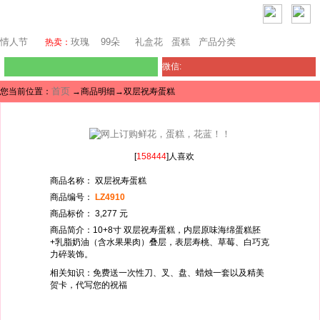
芝加哥鲜花网
情人节
玫瑰
99朵
礼盒花
蛋糕
产品分类
热卖：
微信:
首页
您当前位置：
→商品明细→双层祝寿蛋糕
[
158444
]人喜欢
商品名称： 双层祝寿蛋糕
商品编号：
LZ4910
商品标价： 3,277 元
商品简介：10+8寸 双层祝寿蛋糕，内层原味海绵蛋糕胚
+乳脂奶油（含水果果肉）叠层，表层寿桃、草莓、白巧克
力碎装饰。
相关知识：免费送一次性刀、叉、盘、蜡烛一套以及精美
贺卡，代写您的祝福