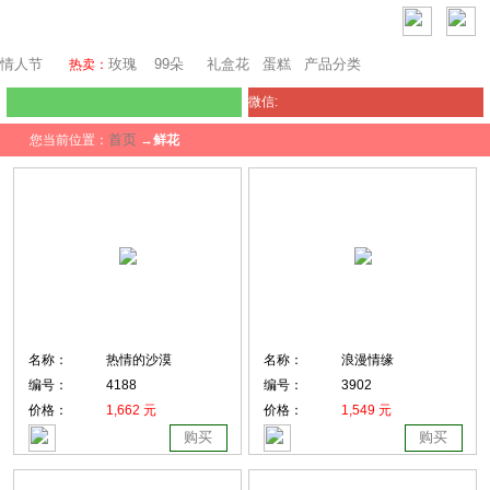
芝加哥鲜花网
情人节
玫瑰
99朵
礼盒花
蛋糕
产品分类
热卖：
微信:
首页
您当前位置：
→
鲜花
名称：
热情的沙漠
名称：
浪漫情缘
编号：
4188
编号：
3902
价格：
1,662 元
价格：
1,549 元
购买
购买