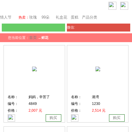
芝加哥鲜花网
情人节
玫瑰
99朵
礼盒花
蛋糕
产品分类
热卖：
微信:
首页
您当前位置：
→
鲜花
名称：
妈妈，辛苦了
名称：
港湾
编号：
4849
编号：
1230
价格：
2,007 元
价格：
2,514 元
购买
购买