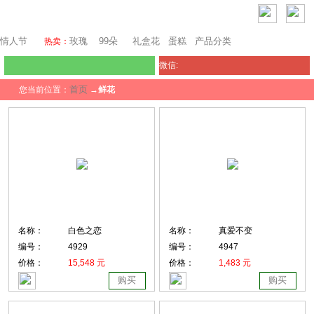
芝加哥鲜花网
情人节
玫瑰
99朵
礼盒花
蛋糕
产品分类
热卖：
微信:
首页
您当前位置：
→
鲜花
名称：
白色之恋
名称：
真爱不变
编号：
4929
编号：
4947
价格：
15,548 元
价格：
1,483 元
购买
购买