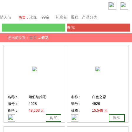
芝加哥鲜花网
情人节
玫瑰
99朵
礼盒花
蛋糕
产品分类
热卖：
微信:
首页
您当前位置：
→
鲜花
名称：
咱们结婚吧
名称：
白色之恋
编号：
4928
编号：
4929
价格：
48,603 元
价格：
15,548 元
购买
购买