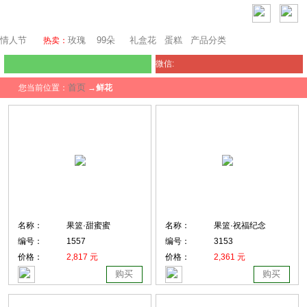
芝加哥鲜花网
情人节
玫瑰
99朵
礼盒花
蛋糕
产品分类
热卖：
微信:
首页
您当前位置：
→
鲜花
名称：
果篮·甜蜜蜜
名称：
果篮·祝福纪念
编号：
1557
编号：
3153
价格：
2,817 元
价格：
2,361 元
购买
购买