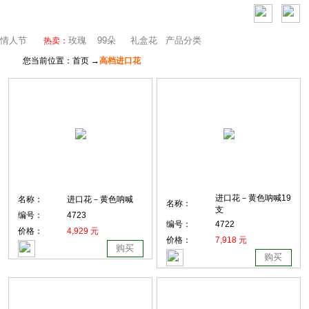
芝加哥鲜花网
情人节
玫瑰
99朵
礼盒花
产品分类
热卖：
您当前位置：首页 →
高档进口花
进口花－黄色呐喊19
名称：
进口花－黄色呐喊
名称：
支
编号：
4723
编号：
4722
价格：
4,929 元
价格：
7,918 元
购买
购买