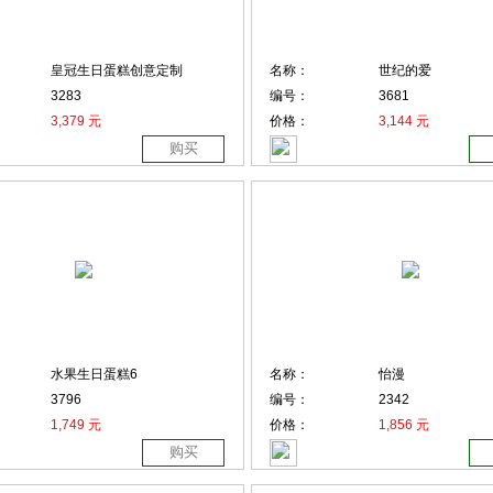
皇冠生日蛋糕创意定制
名称：
世纪的爱
3283
编号：
3681
3,379 元
价格：
3,144 元
购买
水果生日蛋糕6
名称：
怡漫
3796
编号：
2342
1,749 元
价格：
1,856 元
购买