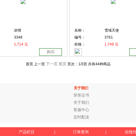
浓情
名称：
雪域天使
3348
编号：
3761
1,714 元
价格：
1,749 元
购买
下一页
尾页
首页 上一页
页次：
1
/3页
共有44种商品
关于我们
荣誉证书
关于我们
客服中心
定时配送
产品栏目
订单查询
在线
|
|