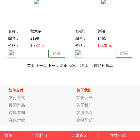
名称：
秋意浓
名称：
翱翔
编号：
2199
编号：
1465
价格：
1,737 元
价格：
1,578 元
购买
购买
首页 上一页
下一页 尾页
页次：
1
/1页
共有14种商品
如何支付
关于我们
支付方式
荣誉证书
搜索产品
关于我们
订单查询
客服中心
在线付款
定时配送
首页
产品栏目
订单查询
在线付款
|
|
|