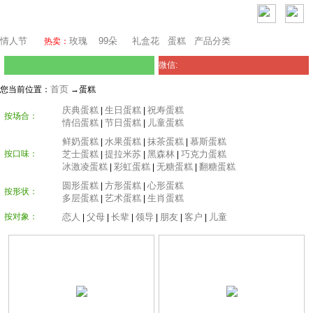
芝加哥鲜花网
情人节
玫瑰
99朵
礼盒花
蛋糕
产品分类
热卖：
微信:
首页
您当前位置：
→蛋糕
庆典蛋糕
生日蛋糕
祝寿蛋糕
|
|
按场合：
情侣蛋糕
节日蛋糕
儿童蛋糕
|
|
鲜奶蛋糕
水果蛋糕
抹茶蛋糕
慕斯蛋糕
|
|
|
按口味：
芝士蛋糕
提拉米苏
黑森林
巧克力蛋糕
|
|
|
冰激凌蛋糕
彩虹蛋糕
无糖蛋糕
翻糖蛋糕
|
|
|
圆形蛋糕
方形蛋糕
心形蛋糕
|
|
按形状：
多层蛋糕
艺术蛋糕
生肖蛋糕
|
|
按对象：
恋人
父母
长辈
领导
朋友
客户
儿童
|
|
|
|
|
|