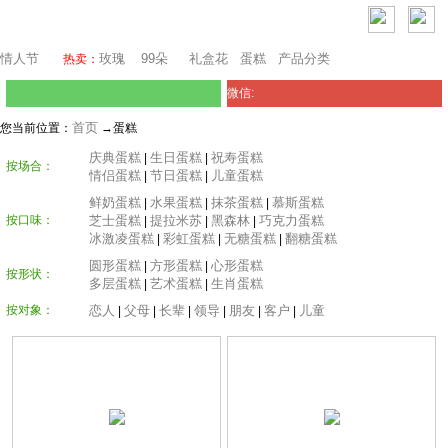
芝加哥鲜花网
情人节
玫瑰
99朵
礼盒花
蛋糕
产品分类
热卖：
微信:
首页
您当前位置：
→蛋糕
庆典蛋糕
生日蛋糕
祝寿蛋糕
|
|
按场合：
情侣蛋糕
节日蛋糕
儿童蛋糕
|
|
鲜奶蛋糕
水果蛋糕
抹茶蛋糕
慕斯蛋糕
|
|
|
按口味：
芝士蛋糕
提拉米苏
黑森林
巧克力蛋糕
|
|
|
冰激凌蛋糕
彩虹蛋糕
无糖蛋糕
翻糖蛋糕
|
|
|
圆形蛋糕
方形蛋糕
心形蛋糕
|
|
按形状：
多层蛋糕
艺术蛋糕
生肖蛋糕
|
|
按对象：
恋人
父母
长辈
领导
朋友
客户
儿童
|
|
|
|
|
|