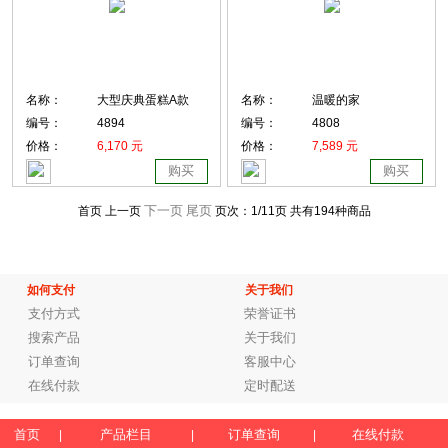
名称：
大型庆典蛋糕A款
名称：
温暖的家
编号：
4894
编号：
4808
价格：
6,170 元
价格：
7,589 元
购买
购买
下一页
尾页
首页 上一页
页次：
1
/11页
共有194种商品
如何支付
关于我们
支付方式
荣誉证书
搜索产品
关于我们
订单查询
客服中心
在线付款
定时配送
首页
产品栏目
订单查询
在线付款
|
|
|