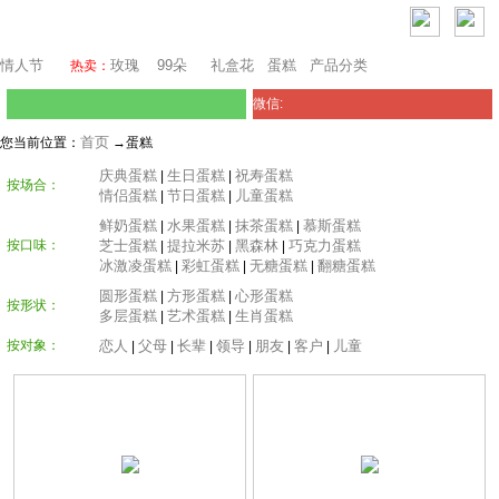
芝加哥鲜花网
情人节
玫瑰
99朵
礼盒花
蛋糕
产品分类
热卖：
微信:
首页
您当前位置：
→蛋糕
庆典蛋糕
生日蛋糕
祝寿蛋糕
|
|
按场合：
情侣蛋糕
节日蛋糕
儿童蛋糕
|
|
鲜奶蛋糕
水果蛋糕
抹茶蛋糕
慕斯蛋糕
|
|
|
按口味：
芝士蛋糕
提拉米苏
黑森林
巧克力蛋糕
|
|
|
冰激凌蛋糕
彩虹蛋糕
无糖蛋糕
翻糖蛋糕
|
|
|
圆形蛋糕
方形蛋糕
心形蛋糕
|
|
按形状：
多层蛋糕
艺术蛋糕
生肖蛋糕
|
|
按对象：
恋人
父母
长辈
领导
朋友
客户
儿童
|
|
|
|
|
|