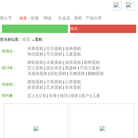
芝加哥鲜花网
情人节
玫瑰
99朵
礼盒花
蛋糕
产品分类
热卖：
微信:
首页
您当前位置：
→蛋糕
庆典蛋糕
生日蛋糕
祝寿蛋糕
|
|
按场合：
情侣蛋糕
节日蛋糕
儿童蛋糕
|
|
鲜奶蛋糕
水果蛋糕
抹茶蛋糕
慕斯蛋糕
|
|
|
按口味：
芝士蛋糕
提拉米苏
黑森林
巧克力蛋糕
|
|
|
冰激凌蛋糕
彩虹蛋糕
无糖蛋糕
翻糖蛋糕
|
|
|
圆形蛋糕
方形蛋糕
心形蛋糕
|
|
按形状：
多层蛋糕
艺术蛋糕
生肖蛋糕
|
|
按对象：
恋人
父母
长辈
领导
朋友
客户
儿童
|
|
|
|
|
|