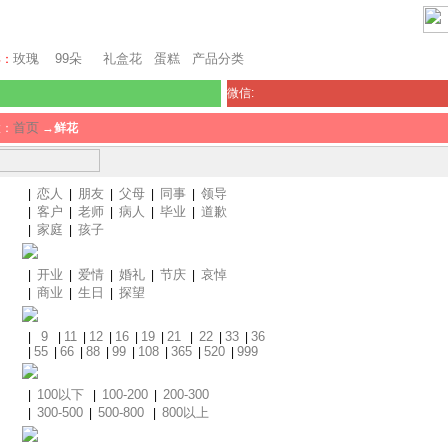
芝加哥鲜花网
玫瑰
99朵
礼盒花
蛋糕
产品分类
卖：
微信:
首页
置：
→
鲜花
恋人
朋友
父母
同事
领导
|
|
|
|
|
客户
老师
病人
毕业
道歉
|
|
|
|
|
家庭
孩子
|
|
开业
爱情
婚礼
节庆
哀悼
|
|
|
|
|
商业
生日
探望
|
|
|
9
11
12
16
19
21
22
33
36
|
|
|
|
|
|
|
|
|
55
66
88
99
108
365
520
999
|
|
|
|
|
|
|
|
100以下
100-200
200-300
|
|
|
300-500
500-800
800以上
|
|
|