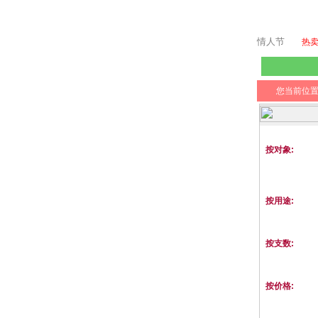
情人节
热
您当前位
按对象:
按用途:
按支数:
按价格: