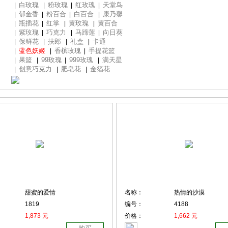
白玫瑰
粉玫瑰
红玫瑰
天堂鸟
|
|
|
|
郁金香
粉百合
白百合
康乃馨
|
|
|
|
瓶插花
红掌
黄玫瑰
黄百合
|
|
|
|
紫玫瑰
巧克力
马蹄莲
向日葵
|
|
|
|
保鲜花
扶郎
礼盒
卡通
|
|
|
|
蓝色妖姬
香槟玫瑰
手提花篮
|
|
|
果篮
99玫瑰
999玫瑰
满天星
|
|
|
|
创意巧克力
肥皂花
金箔花
|
|
|
甜蜜的爱情
名称：
热情的沙漠
1819
编号：
4188
1,873 元
价格：
1,662 元