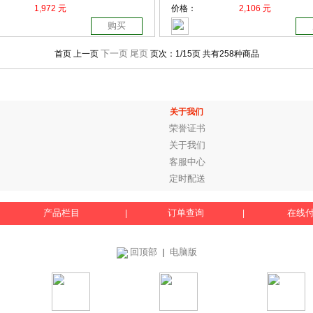
1,972 元
价格：
2,106 元
购买
下一页
尾页
首页 上一页
页次：
1
/15页
共有258种商品
关于我们
荣誉证书
关于我们
客服中心
定时配送
产品栏目
订单查询
在线
|
|
回顶部
电脑版
｜