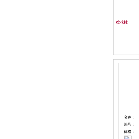
按花材:
名称：
编号：
价格：